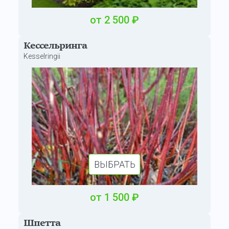
от
2 500
₽
Кессельринга
Kesselringii
ВЫБРАТЬ
от
1 500
₽
Шпетта