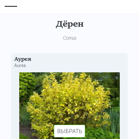
Дёрен
Cornus
Аурея
Aurea
ВЫБРАТЬ