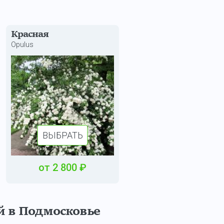
Красная
Opulus
ВЫБРАТЬ
от
2 800
₽
 в Подмосковье